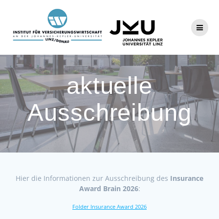
Zum
Inhalt
springen
aktuelle
Ausschreibung
Hier die Informationen zur Ausschreibung des
Insurance
Award Brain 2026
:
Folder Insurance Award 2026